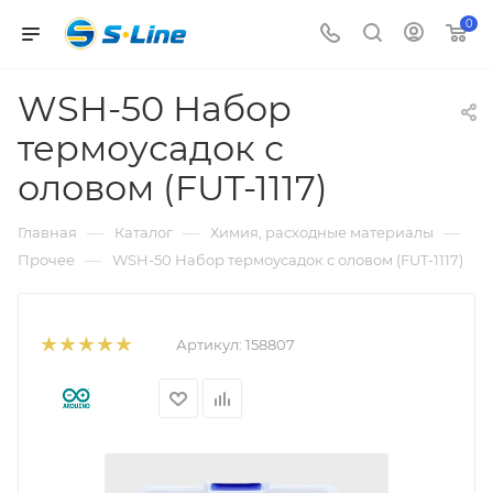
0
WSH-50 Набор
термоусадок с
оловом (FUT-1117)
—
—
—
Главная
Каталог
Химия, расходные материалы
—
Прочее
WSH-50 Набор термоусадок с оловом (FUT-1117)
Артикул:
158807