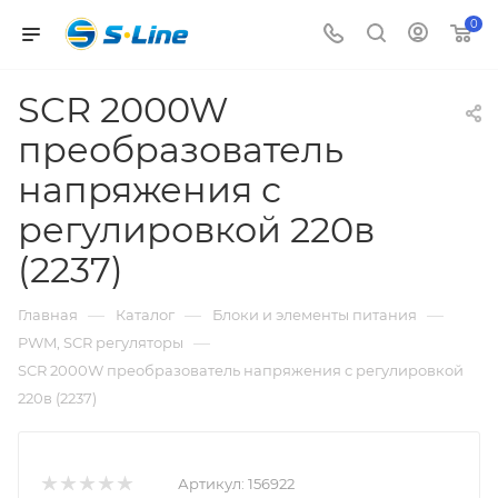
0
SCR 2000W
преобразователь
напряжения с
регулировкой 220в
(2237)
—
—
—
Главная
Каталог
Блоки и элементы питания
—
PWM, SCR регуляторы
SCR 2000W преобразователь напряжения с регулировкой
220в (2237)
Артикул:
156922