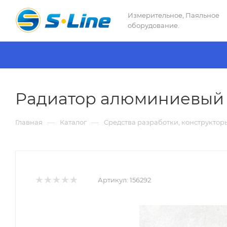
Измерительное, Паяльное
оборудование.
Радиатор алюминиевый с 
—
—
Главная
Каталог
Средства разработки, конструктор
Артикул:
156292