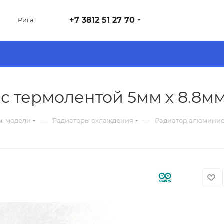
+7 3812 51 27 70
Рига
термолентой 5мм х 8.8мм х
—
—
ы, модели
Радиаторы охлаждения
Радиатор алюминиевы