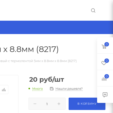
0
 8.8мм (8217)
й с термолентой 5мм х 8.8мм х 8.8мм (8217)
0
0
20
руб
/шт
Много
Нашли дешевле?
В КОРЗИНУ