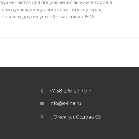
рименяются для подключения аккумуляторов в
, игрушках, квадрокоптерах, гироскутерах,
ехнике и других устройствах ток до 150А.
+7 3812 51 27 70
info@s-line.ru
г. Омск, ул. Седова 63