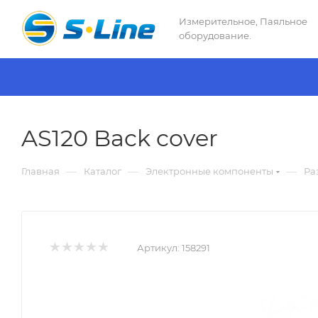
Измерительное, Паяльное
оборудование.
AS120 Back cover
—
—
—
Главная
Каталог
Электронные компоненты
Ра
Артикул:
158291