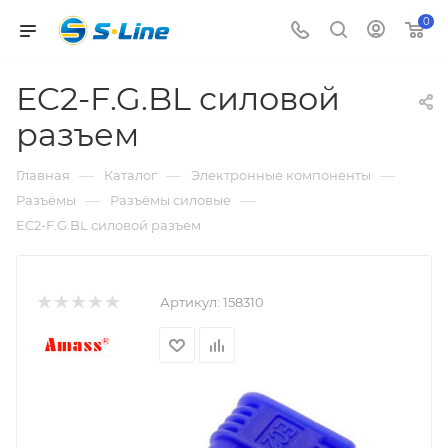
0
EC2-F.G.BL силовой
разъем
—
—
—
Главная
Каталог
Электронные компоненты
—
—
Разъёмы
Разъёмы силовые
EC2-F.G.BL силовой разъем
Артикул:
158310