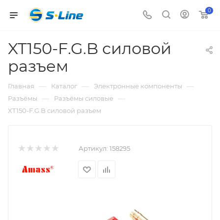
0
XT150-F.G.B силовой
разъем
—
—
—
Главная
Каталог
Электронные компоненты
—
—
Разъёмы
Разъёмы силовые
XT150-F.G.B силовой разъем
Артикул:
158295