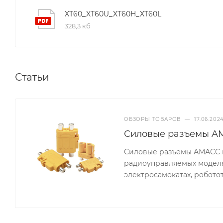
XT60_XT60U_XT60H_XT60L
328,3 кб
Статьи
ОБЗОРЫ ТОВАРОВ
—
17.06.202
Силовые разъемы AM
Силовые разъемы АМАСС п
радиоуправляемых моделях
электросамокатах, роботот