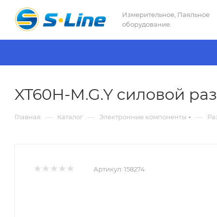
Измерительное, Паяльное
оборудование.
XT60H-M.G.Y силовой ра
—
—
—
Главная
Каталог
Электронные компоненты
Ра
Артикул:
158274