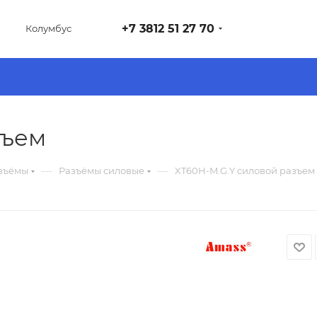
+7 3812 51 27 70
Колумбус
зъем
—
—
зъёмы
Разъёмы силовые
XT60H-M.G.Y силовой разъем