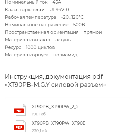
Номинальный ток 45А
Класс горючести UL94V-0
Рабочая температура -20...120°C
Номинальное напряжение 500В
Пространственная ориентация прямой
Материал контакта латунь
Ресурс 1000 циклов
Материал корпуса полиамид
Инструкция, документация pdf
«XT90PB-M.G.Y силовой разъем»
XT90PB_XT90PW_2_2
191,1 кб
XT90PB_XT90PW_XT90E
230,1 кб