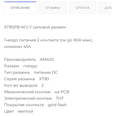
ОПИСАНИЕ
ОТЗЫВЫ
ОПЛАТА
ДОСТ
XT90PB-M.G.Y силовой разъем
Гнездо питания 2 контакта ток до 90А макс,
номинал 45А
Производитель AMASS
Разъем гнездо
Тип разъема питания DC
Серия разъема XT90
Кол-во выводов 2
Механический монтаж на PCB
Электрический монтаж THT
Покрытие контакта gold flash
Цвет желтый