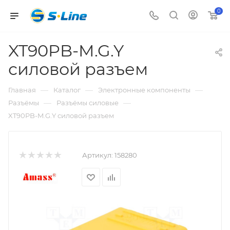
0
XT90PB-M.G.Y
силовой разъем
—
—
—
Главная
Каталог
Электронные компоненты
—
—
Разъёмы
Разъёмы силовые
XT90PB-M.G.Y силовой разъем
Артикул:
158280