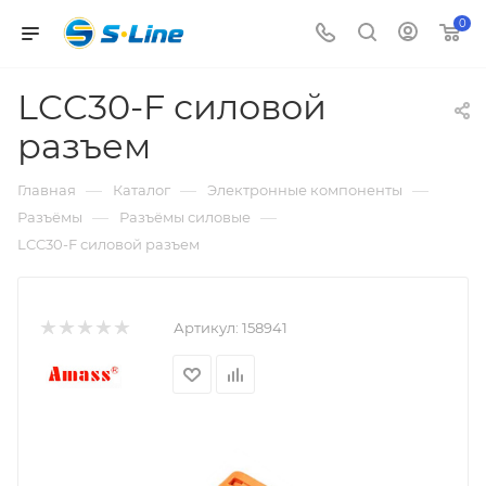
0
LCC30-F силовой
разъем
—
—
—
Главная
Каталог
Электронные компоненты
—
—
Разъёмы
Разъёмы силовые
LCC30-F силовой разъем
Артикул:
158941