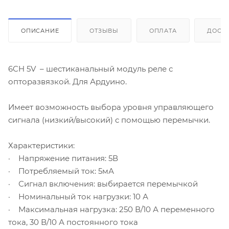
ОПИСАНИЕ
ОТЗЫВЫ
ОПЛАТА
ДОСТ
6CH 5V – шестиканальный модуль реле с
опторазвязкой. Для Ардуино.
Имеет возможность выбора уровня управляющего
сигнала (низкий/высокий) с помощью перемычки.
Характеристики:
· Напряжение питания: 5В
· Потребляемый ток: 5мА
· Сигнал включения: выбирается перемычкой
· Номинальный ток нагрузки: 10 А
· Максимальная нагрузка: 250 В/10 А переменного
тока, 30 В/10 А постоянного тока