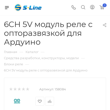
0
6CH 5V модуль реле с
опторазвязкой для
Ардуино
—
—
Главная
Каталог
—
Средства разработки, конструкторы, модели
—
Блоки реле
6CH 5V модуль реле с опторазвязкой для Ардуино
Артикул:
158084