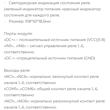
· Светодиодная индикация состояния реле
(зеленый индикатор питания, красный индикатор
состояния для каждого реле.
· Размер: 108*50*18,5мм
Порты модуля:
«DC+» – положительный источник питания (VCC)(5 В)
«IN1»... «IN6» – сигнал управления реле 1...6,
соответственно.
«DC-» –отрицательный источник питания (GND)
Выходы реле:
«NC1»...«NC6»: нормально замкнутый контакт реле
канала 1...6, соответственно
«COM1»...«COM6»: общий контакт реле канала 1...6,
соответственно
«NO1»...«NO6»: нормально разомкнутый контакт реле
канала 1...6, соответственно.