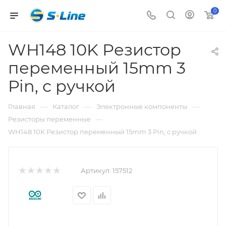
0
WH148 10K Резистор
переменный 15mm 3
Pin, с ручкой
—
—
—
Главная
Каталог
Электронные компоненты
—
Резисторы переменные
WH148 10K Резистор переменный 15mm 3 Pin, с ручкой
Артикул:
157512