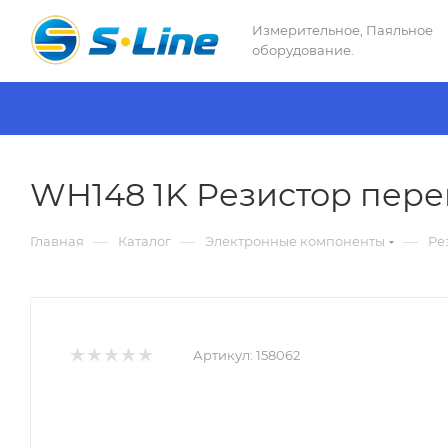
Измерительное, Паяльное
оборудование.
WH148 1K Резистор пере
—
—
—
Главная
Каталог
Электронные компоненты
Ре
Артикул:
158062