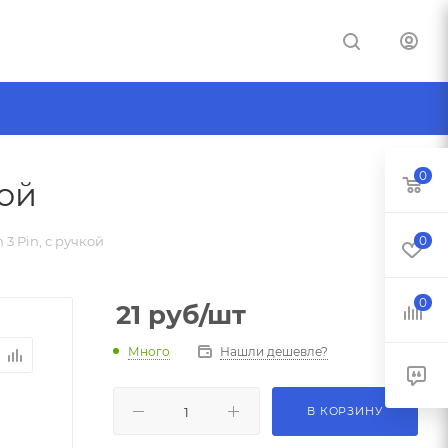
0
кой
 Pin, с ручкой
0
0
21
руб
/шт
Много
Нашли дешевле?
В КОРЗИНУ