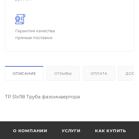
Гарантия качества
прямые поставки
ОПИСАНИЕ
ОТЗЫВЫ
ОПЛАТА
ДОСТ
TP 51x118 Труба фазоинвертора
О КОМПАНИИ
УСЛУГИ
КАК КУПИТЬ