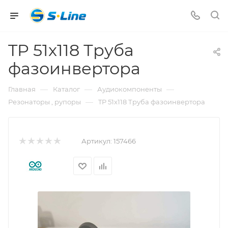
TP 51x118 Труба
фазоинвертора
—
—
—
Главная
Каталог
Аудиокомпоненты
—
Резонаторы , рупоры
TP 51x118 Труба фазоинвертора
Артикул:
157466