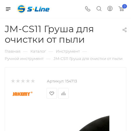
0
JM-CS11 Груша для
очистки от пыли
—
—
—
Главная
Каталог
Инструмент
—
Ручной инструмент
JM-CS11 Груша для очистки от пыли
Артикул:
154713