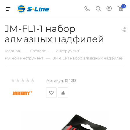
0
JM-FL1-1 набор
алмазных надфилей
—
—
—
Главная
Каталог
Инструмент
—
Ручной инструмент
JM-FL1-1 набор алмазных надфилей
Артикул:
154213