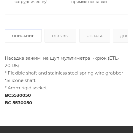
сотрудничеству!
прямые поставки
ОПИСАНИЕ
ОТЗЫВЫ
ОПЛАТА
ДОСТ
Насадка зажим на щуп мультиметра -крюк (ETL-
20.135)
* Flexible shaft and stainless steel spring wire grabber
*Silicone shaft
* 4mm rigid socket
BC5530050
BC 5530050