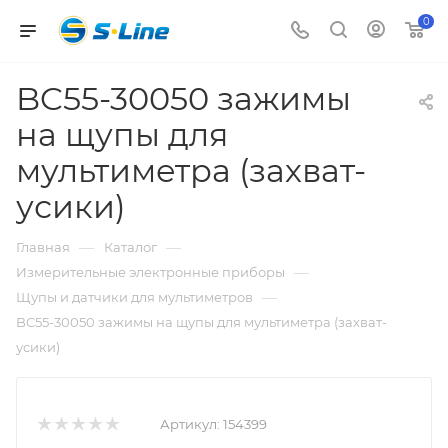
0
BC55-30050 зажимы
на щупы для
мультиметра (захват-
усики)
—
—
Главная
Каталог
—
Измерительные электронные приборы
—
Щупы и датчики для мультиметров
BC55-30050 зажимы на щупы для мультиметра (захват-
усики)
Артикул:
154399