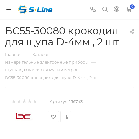
0
BC55-30080 крокодил
для щупа D-4мм , 2 шт
—
—
Главная
Каталог
—
Измерительные электронные приборы
—
Щупы и датчики для мультиметров
BC55-30080 крокодил для щупа D-4мм , 2 шт
Артикул:
156743