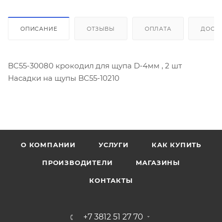
ОПИСАНИЕ
ОТЗЫВЫ
ОПЛАТА
ДОСТ
BC55-30080 крокодил для щупа D-4мм , 2 шт
Насадки на щупы BC55-10210
О КОМПАНИИ
УСЛУГИ
КАК КУПИТЬ
ПРОИЗВОДИТЕЛИ
МАГАЗИНЫ
КОНТАКТЫ
+7 3812 51 27 70