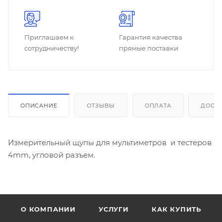
Приглашаем к
Гарантия качества
сотрудничеству!
прямые поставки
ОПИСАНИЕ
ОТЗЫВЫ
ОПЛАТА
ДОСТ
Измерительный щупы для мультиметров и тестеров
4mm, угловой разъем.
О КОМПАНИИ
УСЛУГИ
КАК КУПИТЬ