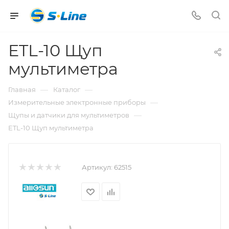
ETL-10 Щуп
мультиметра
—
—
Главная
Каталог
—
Измерительные электронные приборы
—
Щупы и датчики для мультиметров
ETL-10 Щуп мультиметра
Артикул:
62515