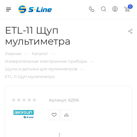
0
ETL-11 Щуп
мультиметра
—
—
Главная
Каталог
—
Измерительные электронные приборы
—
Щупы и датчики для мультиметров
ETL-11 Щуп мультиметра
Артикул:
62516