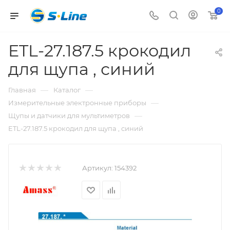
0
ETL-27.187.5 крокодил
для щупа , синий
—
—
Главная
Каталог
—
Измерительные электронные приборы
—
Щупы и датчики для мультиметров
ETL-27.187.5 крокодил для щупа , синий
Артикул:
154392