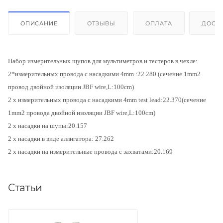
ОПИСАНИЕ
ОТЗЫВЫ
ОПЛАТА
ДОСТ
Набор измерительных щупов для мультиметров и тестеров в чехле:
2*измерительных провода с насадкими 4mm :22.280 (сечение 1mm2
провод двойной изоляции JBF wire,L:100cm)
2 x измерительных провода с насадкими 4mm test lead:22.370(сечение
1mm2 провода двойной изоляции JBF wire,L:100cm)
2 x насадки на шупы:20.157
2 x насадки в виде аллигатора: 27.262
2 x насадки на измерительные провода с захватами:20.169
Статьи