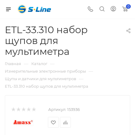
0
ETL-33.310 набор
щупов для
мультиметра
—
—
Главная
Каталог
—
Измерительные электронные приборы
—
Щупы и датчики для мультиметров
ETL-33.310 набор щупов для мультиметра
Артикул:
153936