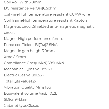
Coil Roll With6.0mm
DC resistance Re(Ом)6.5ohm
coil wireHigh temperature resistant CCAW wire
Coil frameHigh temperature resistant Kapton
Magnetic circuitShielded anti-magnetic magnetic
circult
MagnetHigh performance ferrite
Force coefficient Bl(Тм)2.5N/A
Magnetic gap height3.0mm
Xmax1.5mm
Compliance Cms(uM/N)689uM/N
Mechanical Qms value5.69 -
Electric Qes value1.53 -
Total Qts value1.2-
Vibration Quality Mms1.6g
Equivalent volume Vas(л)0.2L
SD(cm²)13,53
Cabinet typeClosed