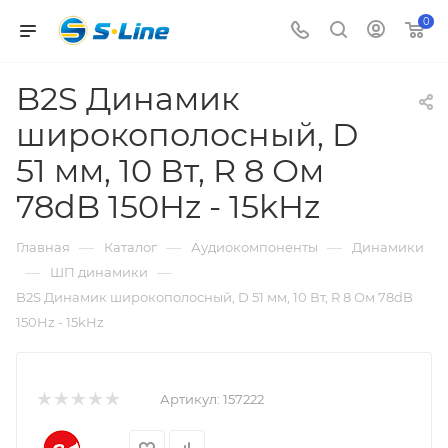
0
B2S Динамик
широкополосный, D
51 мм, 10 Вт, R 8 Ом
78dB 150Hz - 15kHz
—
—
—
Главная
Каталог
Аудиокомпоненты
Динамики
—
—
ШП динамики
B2S Динамик широкополосный, D 51 мм, 10 Вт, R 8 Ом 78dB
150Hz - 15kHz
Артикул:
157222