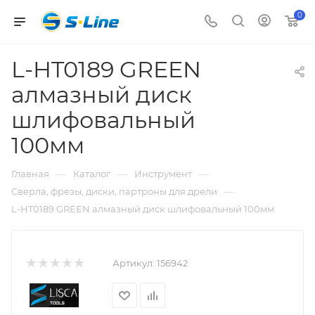
0
L-HT0189 GREEN
алмазный диск
шлифовальный
100мм
—
—
—
Главная
Каталог
Инструмент
—
Сверла, фрезы, диски, партроны для дрели
L-HT0189 GREEN алмазный диск шлифовальный 100мм
Артикул:
156942