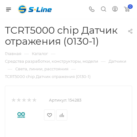
0
TCRT5000 chip Датчик
отражения (0130-1)
—
—
Главная
Каталог
—
Средства разработки, конструкторы, модели
Датчики
—
—
Света, линии, расстояния
TCRT5000 chip Датчик отражения (0130-1)
Артикул:
154283