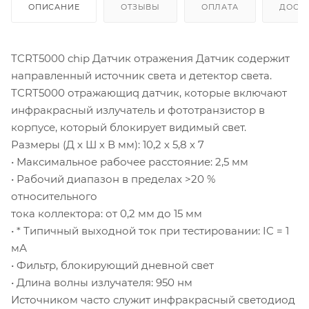
ОПИСАНИЕ
ОТЗЫВЫ
ОПЛАТА
ДОСТ
TCRT5000 chip Датчик отражения Датчик содержит
направленный источник света и детектор света.
TCRT5000 отражающиq датчик, которые включают
инфракрасный излучатель и фототранзистор в
корпусе, который блокирует видимый свет.
Размеры (Д х Ш х В мм): 10,2 х 5,8 х 7
• Максимальное рабочее расстояние: 2,5 мм
• Рабочий диапазон в пределах >20 %
относительного
тока коллектора: от 0,2 мм до 15 мм
• * Типичный выходной ток при тестировании: IC = 1
мА
• Фильтр, блокирующий дневной свет
• Длина волны излучателя: 950 нм
Источником часто служит инфракрасный светодиод