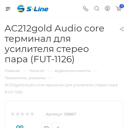
0
AC212gold Audio core
терминал для
усилителя стерео
пара (FUT-1126)
—
—
—
Главная
Каталог
Аудиокомпоненты
—
Терминалы, разъемы
AC212gold Audio core терминал для усилителя стерео пара
(FUT-1126)
Артикул:
158867