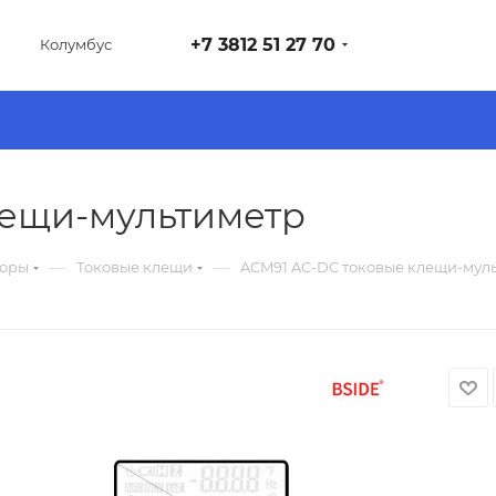
+7 3812 51 27 70
Колумбус
лещи-мультиметр
—
—
боры
Токовые клещи
ACM91 AC-DC токовые клещи-мул