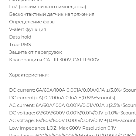
LoZ (режим низкого импеданса)
Бесконтактный датчик напряжения
Определение фазы
V-alert функция
Data hold
True RMS
Защита от перегрузок
Класс защиты CAT III 300V, CAT II 600V
Характеристики:
DC current: 6A/60A/100A 0.001A/0.01A/0.1A ±(3.0%+5coun
DC current(uA):0-200uA 0.1uA ±(0.8%+5counts)
AC current: 6A/60A/100A 0.001A/0.01A/0.1A ±(2.5%+5coun
DC voltage: 6V/60V/600V 0.001V/0.01V/0.1V ±(1.0%+3count
AC voltage: 6V/60V/600V 0.001V/0.01V/0.1V ±(1.0%+3count
Low impedance LOZ: Max 600V Resolution 0.1V
Resistance: 600/6k/60k/600k/6M ohm 0.1/0.001K/0.01K/0