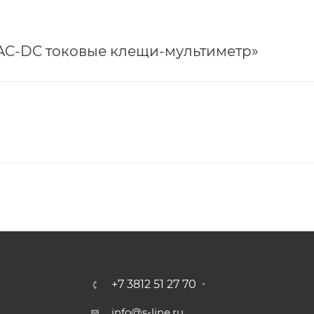
 AC-DC токовые клещи-мультиметр»
+7 3812 51 27 70
info@s-line.ru