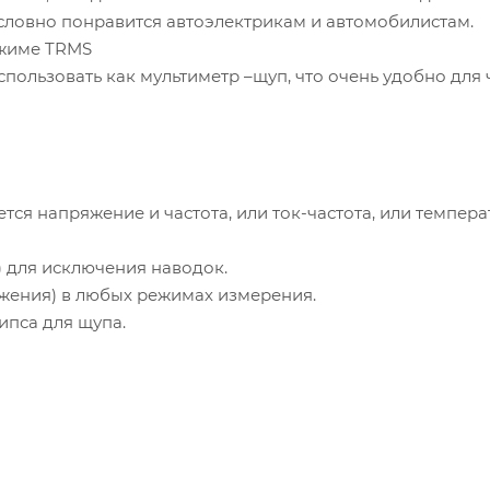
словно понравится автоэлектрикам и автомобилистам.
ежиме TRMS
ользовать как мультиметр –щуп, что очень удобно для 
я напряжение и частота, или ток-частота, или темпера
 для исключения наводок.
яжения) в любых режимах измерения.
ипса для щупа.