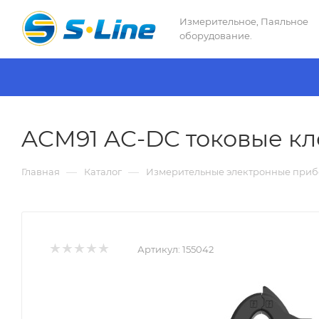
Измерительное, Паяльное
оборудование.
ACM91 AC-DC токовые к
—
—
Главная
Каталог
Измерительные электронные при
Артикул:
155042