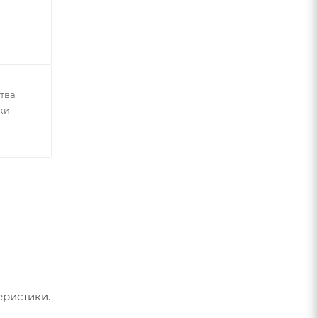
тва
ки
ристики.