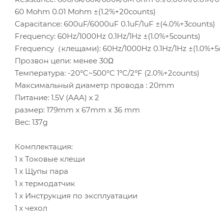
60 Mohm 0.01 Mohm ±(1.2%+20counts)
Capacitance: 600uF/6000uF 0.1uF/1uF ±(4.0%+3counts)
Frequency: 60Hz/1000Hz 0.1Hz/1Hz ±(1.0%+5counts)
Frequency（клещами): 60Hz/1000Hz 0.1Hz/1Hz ±(1.0%+5
Прозвон цепи: менее 30Ω
Температура: -20°C~500°C 1°C/2°F (2.0%+2counts)
Максимальный диаметр провода : 20mm
Питание: 1.5V (AAA) x 2
размер: 179mm x 67mm x 36 mm
Вес: 137g
Комплектация:
1 x Токовые клещи
1 x Щупы пара
1 x термодатчик
1 x Инструкция по эксплуатации
1 x чехол