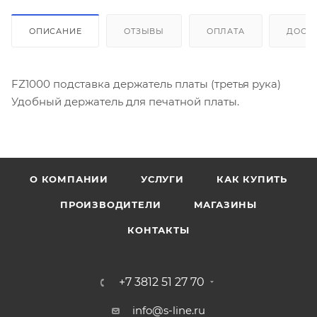
ОПИСАНИЕ
ОТЗЫВЫ
ОПЛАТА
ДОСТ
FZ1000 подставка держатель платы (третья рука)
Удобный держатель для печатной платы.
О КОМПАНИИ
УСЛУГИ
КАК КУПИТЬ
ПРОИЗВОДИТЕЛИ
МАГАЗИНЫ
КОНТАКТЫ
+7 3812 51 27 70
info@s-line.ru