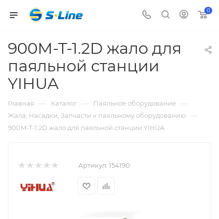
0
900M-T-1.2D жало для
паяльной станции
YIHUA
—
—
—
Главная
Каталог
Паяльное оборудование
—
Жала, Насадки, Запчасти к паяльному оборудованию
900M-T-1.2D жало для паяльной станции YIHUA
Артикул:
154190