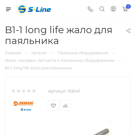
0
B1-1 long life жало для
паяльника
—
—
—
Главная
Каталог
Паяльное оборудование
—
Жала, Насадки, Запчасти к паяльному оборудованию
B1-1 long life жало для паяльника
Артикул:
153047