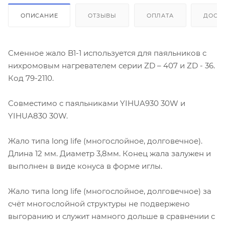
ОПИСАНИЕ
ОТЗЫВЫ
ОПЛАТА
ДОСТ
Сменное жало B1-1 используется для паяльников с
нихромовым нагревателем серии ZD – 407 и ZD - 36.
Код 79-2110.
Совместимо с паяльниками YIHUA930 30W и
YIHUA830 30W.
Жало типа long life (многослойное, долговечное).
Длина 12 мм. Диаметр 3,8мм. Конец жала залужен и
выполнен в виде конуса в форме иглы.
Жало типа long life (многослойное, долговечное) за
счёт многослойной структуры не подвержено
выгоранию и служит намного дольше в сравнении с