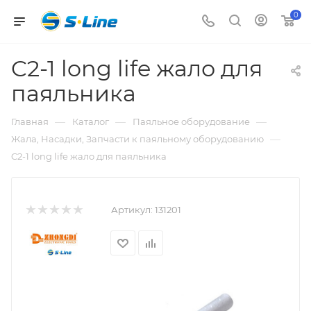
0
C2-1 long life жало для
паяльника
—
—
—
Главная
Каталог
Паяльное оборудование
—
Жала, Насадки, Запчасти к паяльному оборудованию
C2-1 long life жало для паяльника
Артикул:
131201