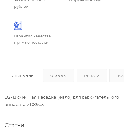
заказов от 3000
сотрудничеству!
рублей.
Гарантия качества
прямые поставки
ОПИСАНИЕ
ОТЗЫВЫ
ОПЛАТА
ДОСТ
D2-13 сменная насадка (жало) для выжигательного
аппарата ZD8905
Статьи