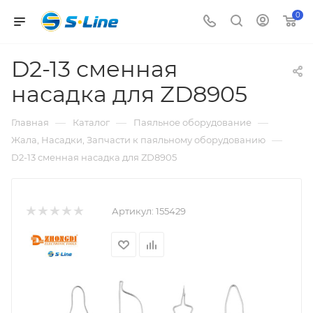
0
D2-13 сменная
насадка для ZD8905
—
—
—
Главная
Каталог
Паяльное оборудование
—
Жала, Насадки, Запчасти к паяльному оборудованию
D2-13 сменная насадка для ZD8905
Артикул:
155429