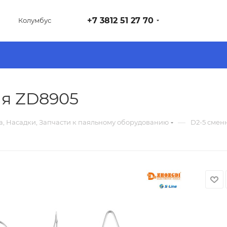
+7 3812 51 27 70
Колумбус
ля ZD8905
—
, Насадки, Запчасти к паяльному оборудованию
D2-5 смен