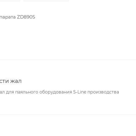
ппарата ZD8905
сти жал
л для паяльного оборудования S‐Line производства