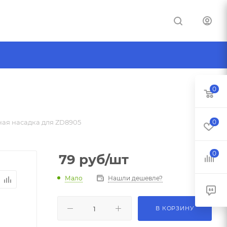
0
ная насадка для ZD8905
0
0
79
руб
/шт
Мало
Нашли дешевле?
В КОРЗИНУ