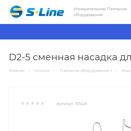
Измерительное, Паяльное
оборудование.
D2-5 сменная насадка д
—
—
—
Главная
Каталог
Паяльное оборудование
Жала
Артикул:
155425