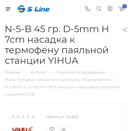
0
N-5-B 45 гр. D-5mm H
7cm насадка к
термофену паяльной
станции YIHUA
—
—
—
Главная
Каталог
Паяльное оборудование
—
Жала, Насадки, Запчасти к паяльному оборудованию
N-5-B 45 гр. D-5mm H 7cm насадка к термофену паяльной
станции YIHUA
Артикул:
154205