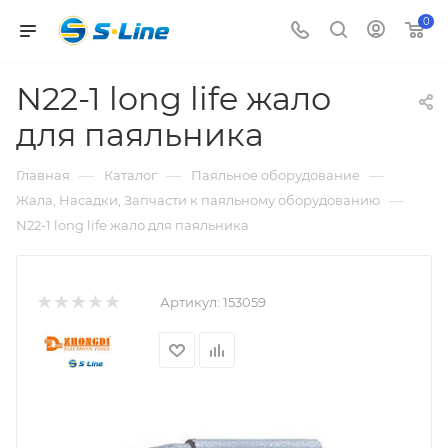
0
N22-1 long life жало
для паяльника
—
—
—
Главная
Каталог
Паяльное оборудование
—
Жала, Насадки, Запчасти к паяльному оборудованию
N22-1 long life жало для паяльника
Артикул:
153059