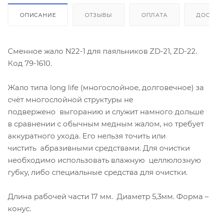
ОПИСАНИЕ
ОТЗЫВЫ
ОПЛАТА
ДОСТ
Сменное жало N22-1 для паяльников ZD-21, ZD-22.
Код 79-1610.
Жало типа long life (многослойное, долговечное) за
счёт многослойной структуры не
подвержено выгоранию и служит намного дольше
в сравнении с обычным медным жалом, но требует
аккуратного ухода. Его нельзя точить или
чистить абразивными средствами. Для очистки
необходимо использовать влажную целлюлозную
губку, либо специальные средства для очистки.
Длина рабочей части 17 мм. Диаметр 5,3мм. Форма –
конус.