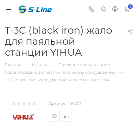
0
T-3C (black iron) жало
для паяльной
станции YIHUA
—
—
—
Главная
Каталог
Паяльное оборудование
—
Жала, Насадки, Запчасти к паяльному оборудованию
T-3C (black iron) жало для паяльной станции YIHUA
Артикул:
154201