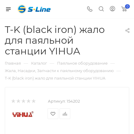
0
T-K (black iron) жало
для паяльной
станции YIHUA
—
—
—
Главная
Каталог
Паяльное оборудование
—
Жала, Насадки, Запчасти к паяльному оборудованию
T-K (black iron) жало для паяльной станции YIHUA
Артикул:
154202