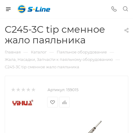
C245-3C tip сменное
жало паяльника
—
—
—
Главная
Каталог
Паяльное оборудование
—
Жала, Насадки, Запчасти к паяльному оборудованию
C245-3C tip сменное жало паяльника
Артикул:
159015