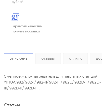
рублей.
Гарантия качества
прямые поставки
ОПИСАНИЕ
ОТЗЫВЫ
ОПЛАТА
ДОСТ
Сменное жало-нагреватель для паяльных станций
YIHUA 982/ 982-I/ 982-II/ 982-III/ 982D/ 982D-II/ 982D-
III/ 992D-II/ 992D-III.
Статьи