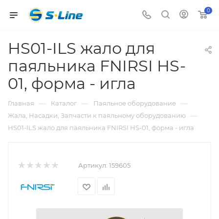
0
HS01-ILS жало для
паяльника FNIRSI HS-
01, форма - игла
—
—
—
Главная
Каталог
Паяльное оборудование
—
Жала, Насадки, Запчасти к паяльному оборудованию
HS01-ILS жало для паяльника FNIRSI HS-01, форма - игла
Артикул:
159605