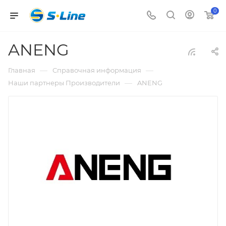
0
ANENG
—
—
Главная
Справочная информация
—
Наши партнеры Производители
ANENG