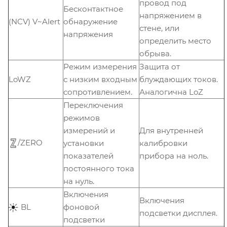
провод под
Бесконтактное
напряжением в
(NCV) V~Alert
обнаружение
стене, или
напряжения
определить место
обрыва.
Режим измерения
Защита от
LoWZ
с низким входным
блуждающих токов.
сопротивлением.
Аналогична LoZ
Переключения
режимов
измерений и
Для внутренней
/ZERO
установки
калибровки
показателей
прибора на ноль.
постоянного тока
на нуль.
Включения
Включения
BL
фоновой
подсветки дисплея.
подсветки