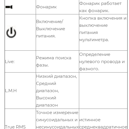
Фонарик работает
Фонарик
как фонарик.
Кнопка включения и
Включение/
выключение
Выключение
питания
питания.
мультиметра.
Определение
Режима поиска
Live:
нулевого провода и
фазы.
фазного.
Низкий диапазон,
Средний
L.M.H
диапазон,
Высокий
диапазон
Точное измерение
синусоидальных и
истинное
True RMS
несинусоидальных
среднеквадратичное