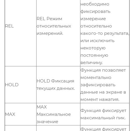
необходимо
фиксировать
REL Режим
измерение
REL
относительных
относительно
измерений.
какого-то результата,
или исключить
некоторую
постоянную
величину.
Функция позволяет
моментально
HOLD Фиксация
HOLD
зафиксировать
текущих данных.
данные на экране в
момент нажатия.
MAX
Функция фиксирует
MAX
Максимальное
максимальный пик.
значение
Функция фиксирует