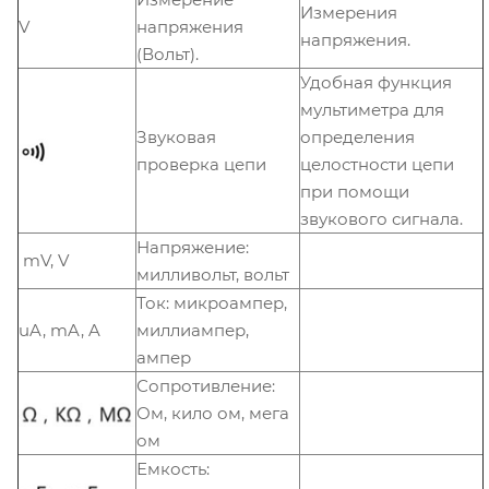
Измерения
V
напряжения
напряжения.
(Вольт).
Удобная функция
мультиметра для
Звуковая
определения
проверка цепи
целостности цепи
при помощи
звукового сигнала.
Напряжение:
mV, V
милливольт, вольт
Ток: микроампер,
uA, mA, A
миллиампер,
ампер
Сопротивление:
Ом, кило ом, мега
ом
Емкость: