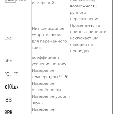
измерений
возможность
ручного
переключения
Применяется в
Низкое входное
длинных линиях и
сопротивление
LoZ
исключает ЭМ
для переменного
наводки на
тока
проводах
коэффициент
hFE
усиления по току
Измерение
температуры ℃, ℉
Измерение
освещённости
Измерение уровня
звука
Измерение