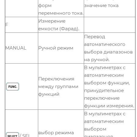
форм
значение тока
переменного тока.
Измерение
F
емкости (Фарад).
Перевод
автоматического
MANUAL
Ручной режим
выбора диапазонов
на ручной.
В мультиметрах с
автоматическим
Переключения
выбором функции,
между группами
принудительное
функций
переключение
функции измерения.
В мультиметрах с
автоматическим
выбором
выбор режима
/ SEL
диапазонов,