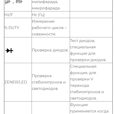
милифарада,
микрофарада
Hz/F
Hz (Гц)
Измерение
% DUTY
рабочего цикла –
скважности.
Тест диодов,
специальная
Проверка диодов.
функция для
проверки диодов.
Специальная
функция, для
Проверка
проверки V
ZENER/LED
стабилитронов и
перехода
светодиодов
стабилитронов и
светодиодов.
Функция
применяется когда