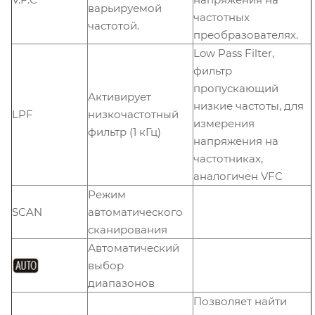
варьируемой
частотных
частотой.
преобразователях.
Low Pass Filter,
фильтр
пропускающий
Активирует
низкие частоты, для
LPF
низкочастотный
измерения
фильтр (1 кГц)
напряжения на
частотниках,
аналогичен VFC
Режим
SCAN
автоматического
сканирования
Автоматический
выбор
диапазонов
Позволяет найти