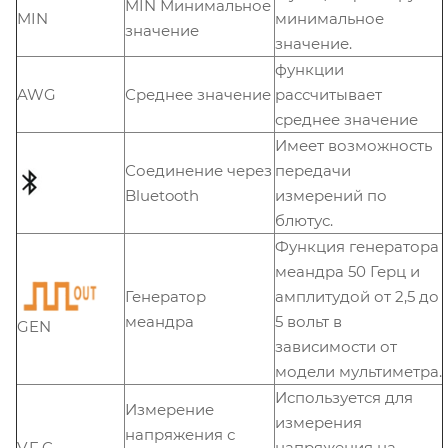
MIN Минимальное
MIN
минимальное
значение
значение.
функции
AWG
Среднее значение
рассчитывает
среднее значение
Имеет возможность
Соединение через
передачи
Bluetooth
измерений по
блютус.
Функция генератора
меандра 50 Герц и
Генератор
амплитудой от 2,5 до
меандра
5 вольт в
GEN
зависимости от
модели мультиметра.
Используется для
Измерение
измерения
напряжения с
V.F.C
напряжения на