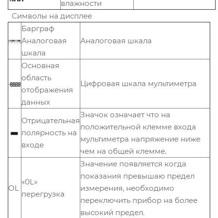
влажности
Символы на дисплее
Барграф
Аналоговая
Аналоговая шкала
шкала
Основная
область
Цифровая шкала мультиметра
отображения
данных
Значок означает что на
Отрицательная
положительной клемме входа
полярность на
мультиметра напряжение ниже
входе
чем на общей клемме.
Значение появляется когда
показания превышаю предел
«0L»
OL
измерения, необходимо
перегрузка
переключить прибор на более
высокий предел.