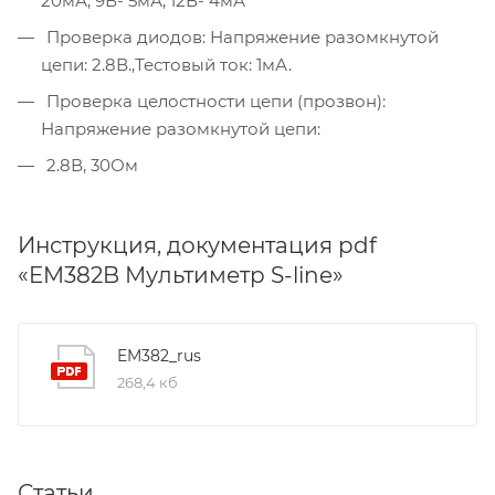
20мА; 9В- 5мА; 12В- 4мА
Проверка диодов: Напряжение разомкнутой
цепи: 2.8В.,Тестовый ток: 1мА.
Проверка целостности цепи (прозвон):
Напряжение разомкнутой цепи:
2.8В, 30Ом
Инструкция, документация pdf
«EM382B Мультиметр S-line»
EM382_rus
268,4 кб
Статьи