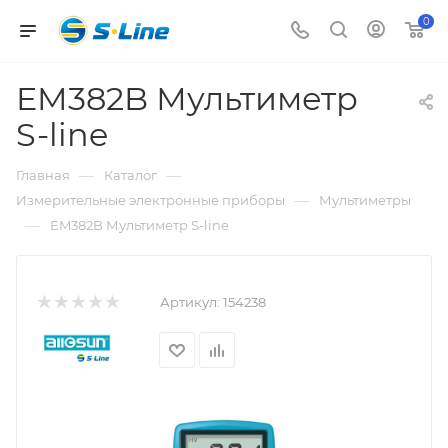
0
EM382B Мультиметр
S-line
—
—
Главная
Каталог
—
Измерительные электронные приборы
Мультиметры
—
EM382B Мультиметр S-line
Артикул:
154238