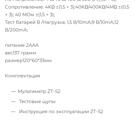
Сопротивление: 4KΩ ±(1,5 + 3);40KΩ/400KΩ/4MΩ ±(0,5
+ 3); 40 МОм ±(1,5 + 3);
Тест батарей В /Нагрузка: 1,5 В/10mA;9 В/10mA;12
В/200mA;
питание 2AAA
вес137 грамм
размер120*60*33мм
Комплектация
Мультиметр ZT-S2
Тестовые щупы
Инструкция по эксплуатации ZT-S2