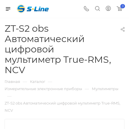
0
ZT-S2 obs
Автоматический
цифровой
мультиметр True-RMS,
NCV
—
—
Главная
Каталог
—
Измерительные электронные приборы
Мультиметры
—
ZT-S2 obs Автоматический цифровой мультиметр True-RMS,
NCV