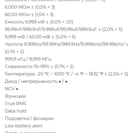
6.000 МОм ± (0,5% + 3)
60,00 МОм ± (1,5% + 3)
Емкость 9,999 нФ ± (5.0% + 20)
99.99nF/999.9nF/9.999uF/99.99uF/999.9uF ± (2,0% + 5)
9,999 мФ / 60,00 мФ ± (5.0% + 5)
Частота 9.999Hz/99.99Hz/999.9Hz/9.999kHz/99.99kHz/ ±
(0.1% + 2)
999,9 кГц / 9,999 МГц
Скважность 1%-99% ± (0.1% + 2)
Температура -20 ℃ ~ 1000 ℃ / -4 ℉ ~ 1832 ℉ ± (2,5% + 5)
Диод / непрерывность ● / ●
NCV ●
Функции
True RMS
Data hold
Подсветка / фонарик
Low battery alert