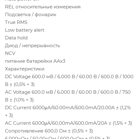
REL относительные измерения
Подсветка / фонарик
True RMS
Low battery alert
Data hold
Диод / непрерывность
NCV
питание батарейки ААх3
Характеристики
DC Voltage 600.0 мВ / 6.000 В / 60.00 В / 600.0 В / 1000
В ± (0,5% + 3)
AC Voltage 600.0 мВ / 6.000 В / 60.00 В / 600.0 В / 750
В ± (1.0% + 3)
DC Current 6000μA/60.00mA/600.0mA/20.00A ± (1,2%
+ 3)
AC Current 6000μA/60.00mA/600.0mA/20A ± (1,5% + 3)
Сопротивление 600,0 Ом ± (0,5% + 3)
6.000кОм / 60.00кОм / 600.0кОм ± (0,5% + 3)