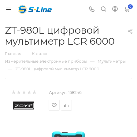
0
ZT-980L цифровой
мультиметр LCR 6000
—
—
Главная
Каталог
—
Измерительные электронные приборы
Мультиметры
—
ZT-980L цифровой мультиметр LCR 6000
Артикул:
158246