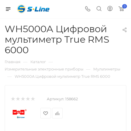
0
WH5000A Цифровой
мультиметр True RMS
6000
—
—
Главная
Каталог
—
Измерительные электронные приборы
Мультиметры
—
WH5000A Цифровой мультиметр True RMS 6000
Артикул:
158662