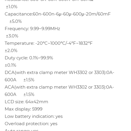
±1.0%
Capacitance:60n-600n-6μ-60μ-600μ-20m/60mF
±5.0%
Frequency: 9.99~9.99MHz
±3.0%
Temperature: -20ºC~1000ºC/-4ºF~1832ºF
±2.0%
Duty cycle: 0.1%~99.9%
±0.1%
DCA(with extra clamp meter WH3302 or 3303):0A-
600A ±1.5%
ACA(with extra clamp meter WH3302 or 3303):0A-
600A ±1.5%
LCD size: 64x42mm
Max display: 5999
Low battery indication: yes
Overload protection: yes
Auto range: yes