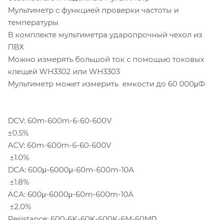
Мультиметр с функцией проверки частоты и
температуры
В комплекте мультиметра ударопрочный чехол из
ПВХ
Можно измерять большой ток с помощью токовых
клещей WH3302 или WH3303
Мультиметр может измерить емкости до 60 000μФ
DCV: 60m-600m-6-60-600V
±0.5%
ACV: 60m-600m-6-60-600V
±1.0%
DCA: 600μ-6000μ-60m-600m-10A
±1.8%
ACA: 600μ-6000μ-60m-600m-10A
±2.0%
Resistance: 600-6K-60K-600K-6M-60MΩ