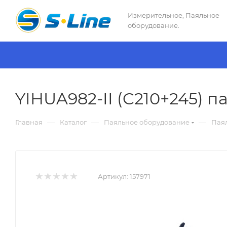
Измерительное, Паяльное
оборудование.
YIHUA982-II (C210+245) п
—
—
—
Главная
Каталог
Паяльное оборудование
Пая
Артикул:
157971