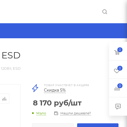
0
, ESD
 120Вт, ESD
0
ТОВАР УЧАСТВУЕТ В АКЦИЯХ
0
Скидка 5%
8 170
руб
/шт
Мало
Нашли дешевле?