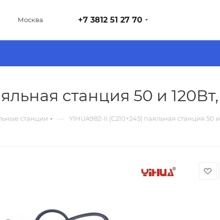
+7 3812 51 27 70
Москва
аяльная станция 50 и 120Вт
—
льные станции
YIHUA982-II (C210+245) паяльная станция 50 и