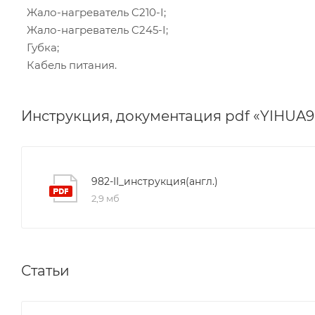
Жало-нагреватель C210-I;
Жало-нагреватель C245-I;
Губка;
Кабель питания.
Инструкция, документация pdf «YIHUA982
982-II_инструкция(англ.)
2,9 мб
Статьи