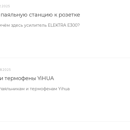
2.2025
 паяльную станцию к розетке
ичём здесь усилитель ELEKTRA E300?
08.2025
и термофены YiHUA
аяльникам и термофенам Yihua