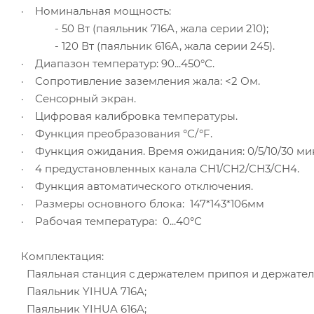
· Номинальная мощность:
- 50 Вт (паяльник 716A, жала серии 210);
- 120 Вт (паяльник 616A, жала серии 245).
· Диапазон температур: 90...450°С.
· Сопротивление заземления жала: <2 Ом.
· Сенсорный экран.
· Цифровая калибровка температуры.
· Функция преобразования °C/°F.
· Функция ожидания. Время ожидания: 0/5/10/30 мин
· 4 предустановленных канала CH1/CH2/CH3/CH4.
· Функция автоматического отключения.
· Размеры основного блока: 147*143*106мм
· Рабочая температура: 0...40°С
Комплектация:
Паяльная станция с держателем припоя и держател
Паяльник YIHUA 716A;
Паяльник YIHUA 616A;