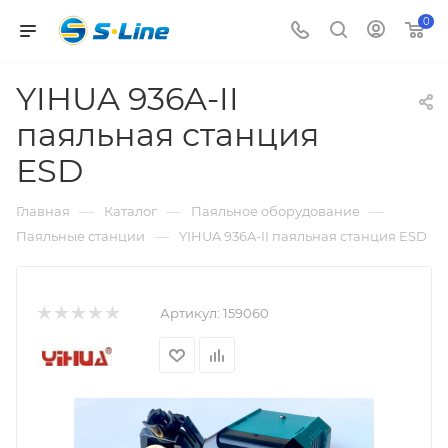
0
YIHUA 936A-II
паяльная станция
ESD
—
—
—
Главная
Каталог
Паяльное оборудование
—
Паяльные станции
YIHUA 936A-II паяльная станция ESD
Артикул:
159060