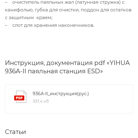
– очиститель паяльных жал (латунная стружка) с
канифолью, губка для очистки, поддон для остатков
с защитным краем;
– слот для хранения наконечников.
Инструкция, документация pdf «YIHUA
936A-II паяльная станция ESD»
936A-II_инструкция(рус.)
337,4 кб
Статьи