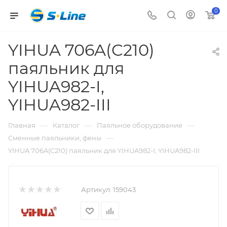
0
YIHUA 706A(C210)
паяльник для
YIHUA982-I,
YIHUA982-III
—
—
—
Главная
Каталог
Паяльное оборудование
—
Сменные паяльники, фены
YIHUA 706A(C210) паяльник для YIHUA982-I, YIHUA982-III
Артикул:
159043