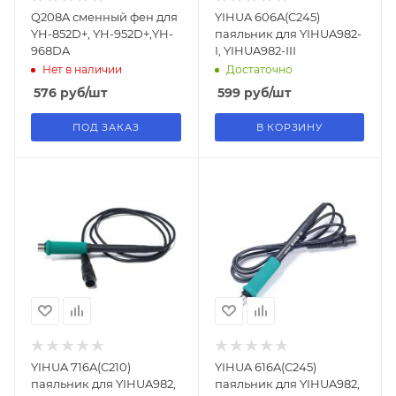
Q208A сменный фен для
YIHUA 606A(C245)
YH-852D+, YH-952D+,YH-
паяльник для YIHUA982-
968DA
I, YIHUA982-III
Нет в наличии
Достаточно
576
руб
/шт
599
руб
/шт
ПОД ЗАКАЗ
В КОРЗИНУ
YIHUA 716A(C210)
YIHUA 616A(C245)
паяльник для YIHUA982,
паяльник для YIHUA982,