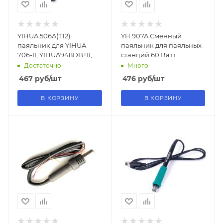
YIHUA 506A(T12)
YH 907A Сменный
паяльник для YIHUA
паяльник для паяльных
706-II, YIHUA948DB+II,
станций 60 Ватт
YIHUA902D-IV
Достаточно
Много
467
руб
/шт
476
руб
/шт
В КОРЗИНУ
В КОРЗИНУ