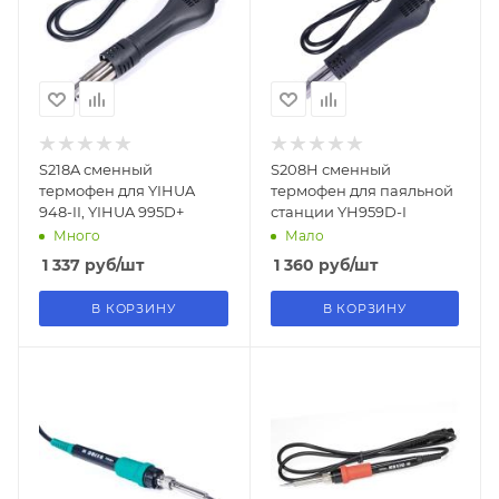
S218A сменный
S208H сменный
термофен для YIHUA
термофен для паяльной
948-II, YIHUA 995D+
станции YH959D-I
Много
Мало
1 337
руб
/шт
1 360
руб
/шт
В КОРЗИНУ
В КОРЗИНУ