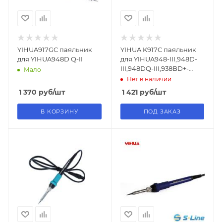
YIHUA917GC паяльник
YIHUA K917C паяльник
для YIHUA948D Q-II
для YIHUA948-III,948D-
III,948DQ-III,938BD+-
Мало
II,939D+-III 110W
Нет в наличии
1 370
руб
/шт
1 421
руб
/шт
В КОРЗИНУ
ПОД ЗАКАЗ