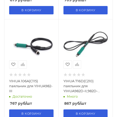
679
руб
/шт
709
руб
/шт
В КОРЗИНУ
В КОРЗИНУ
YIHUA 106A(C115)
YIHUA 716D(C210)
паяльник для YIHUA982-
паяльник для
III
YIHUA982D-II,982D-
III,982D-I PRO,992D-
Достаточно
Много
III,992D-II,982D SE,948D-
767
руб
/шт
867
руб
/шт
V
В КОРЗИНУ
В КОРЗИНУ