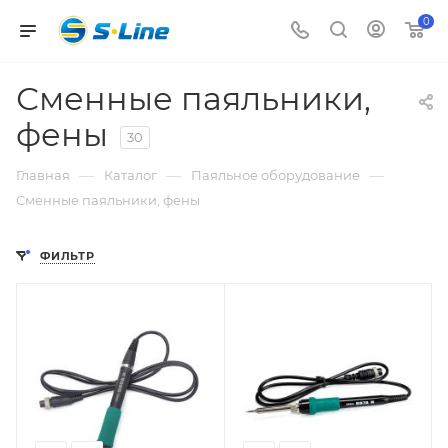
0
Сменные паяльники,
фены
30
—
—
—
Главная
Каталог
Паяльное оборудование
Сменные паяльники, фены
ФИЛЬТР