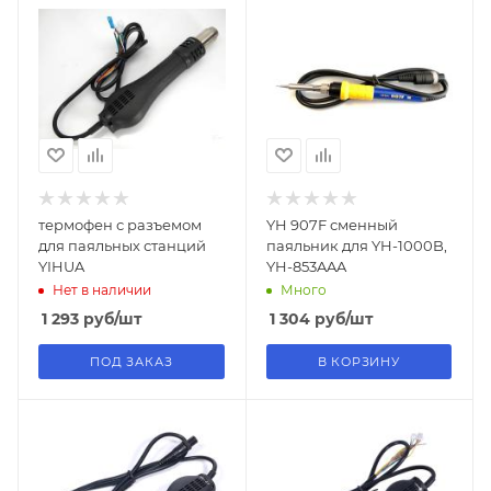
термофен с разъемом
YH 907F сменный
для паяльных станций
паяльник для YH-1000B,
YIHUA
YH-853AAA
Нет в наличии
Много
1 293
руб
/шт
1 304
руб
/шт
ПОД ЗАКАЗ
В КОРЗИНУ